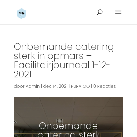
Onbemande catering
sterk in opmars –
Facilitairjournaal 1-12-
2021
door
Admin
|
dec 14, 2021
|
PURA GO
|
0 Reacties
Onbemande
catering sterk