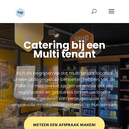
Catering bij een
Multi tenant
Bij PURA begrijpen we dat multi-tenant locaties
unieke uitdagingen en behoeften hebben. Met de
PURA GO mini market zorgen we ervoor dat alle
organisaties en gebruikers binnen uw locatie
kunnen genieten van verse, gezonde en
smaakvolle maaltijden, afgestemd op hun wensen.
METEEN EEN AFSPRAAK MAKEN!