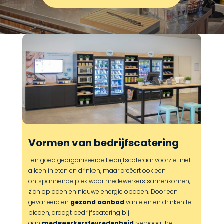
Vormen van bedrijfscatering
Een goed georganiseerde bedrijfscateraar voorziet niet
alleen in eten en drinken, maar creëert ook een
ontspannende plek waar medewerkers samenkomen,
zich opladen en nieuwe energie opdoen. Door een
gevarieerd en
gezond aanbod
van eten en drinken te
bieden, draagt bedrijfscatering bij
aan
medewerkerstevredenheid
, verhoogt het