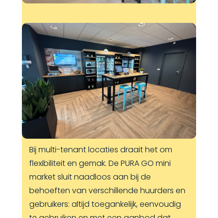
Bij multi-tenant locaties draait het om
flexibiliteit en gemak. De PURA GO mini
market sluit naadloos aan bij de
behoeften van verschillende huurders en
gebruikers: altijd toegankelijk, eenvoudig
te gebruiken en met een aanbod dat