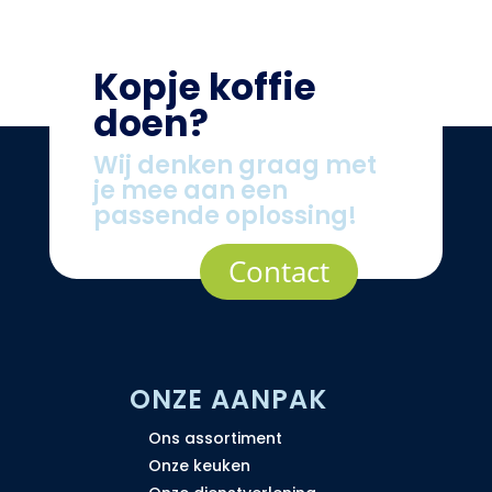
Kopje koffie
doen?
Wij denken graag met
je mee aan een
passende oplossing!
Contact
ONZE AANPAK
Ons assortiment
Onze keuken