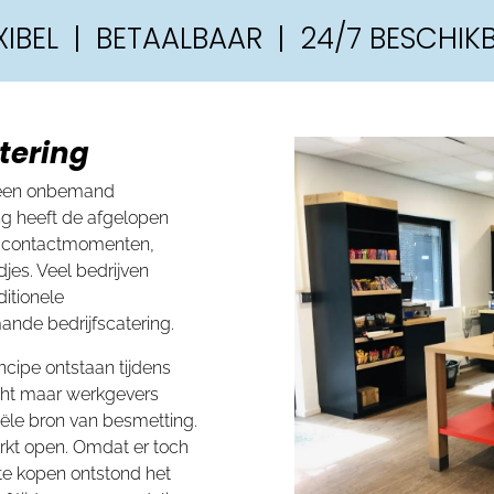
IBEL | BETAALBAAR | 24/7 BESCHIK
tering
 een onbemand
ng heeft de afgelopen
r contactmomenten,
djes. Veel bedrijven
itionele
ande bedrijfscatering.
ncipe ontstaan tijdens
icht maar werkgevers
iële bron van besmetting.
rkt open. Omdat er toch
 te kopen ontstond het