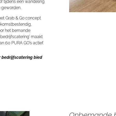
of tijdens een wandeling
o geworden.
et Grab & Go concept
ekomstbestendig,
voor het bemande
bedrijfscatering’ maakt
dan 60 PURA GO’s actief.
 bedrijfscatering bied
Onbemande bedr