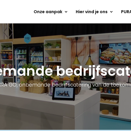
Onze aanpak
Hier vind je ons
PURA
mande bedrijfscat
URA GO, onbemande bedrijfscatering van de toekoms