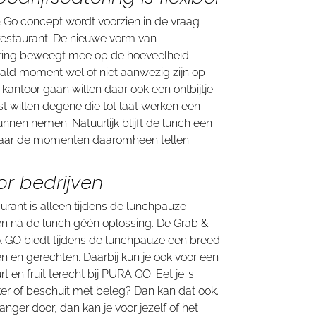
Go concept wordt voorzien in de vraag
srestaurant. De nieuwe vorm van
ring beweegt mee op de hoeveelheid
ld moment wel of niet aanwezig zijn op
kantoor gaan willen daar ook een ontbijtje
 willen degene die tot laat werken een
nnen nemen. Natuurlijk blijft de lunch een
aar de momenten daaromheen tellen
r bedrijven
aurant is alleen tijdens de lunchpauze
en ná de lunch géén oplossing. De Grab &
 GO biedt tijdens de lunchpauze een breed
n en gerechten. Daarbij kun je ook voor een
t en fruit terecht bij PURA GO. Eet je ’s
er of beschuit met beleg? Dan kan dat ook.
langer door, dan kan je voor jezelf of het