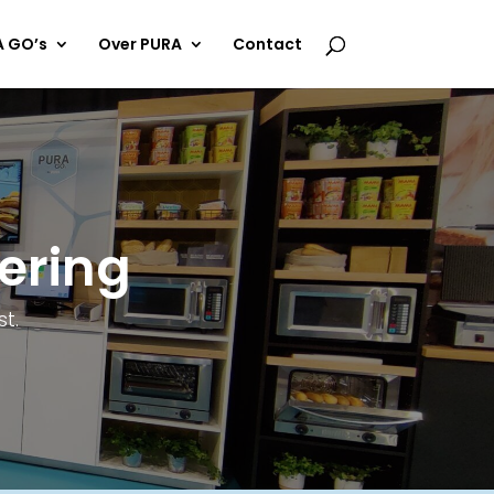
 GO’s
Over PURA
Contact
ering
t.