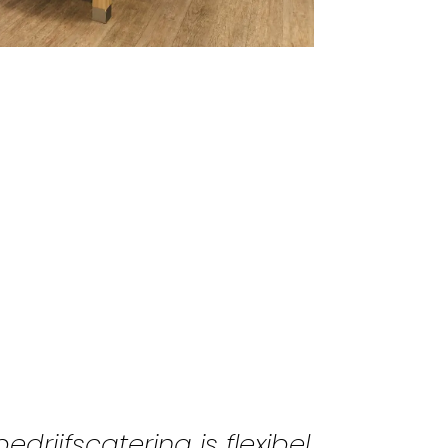
ijfscatering is flexibel