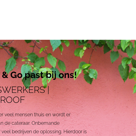
 & Go past bij ons!
SWERKERS |
PROOF
er veel mensen thuis en wordt er
 van de cateraar. Onbemande
r veel bedrijven de oplossing. Hierdoor is