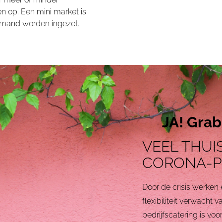
 op. Een mini market is
mand worden ingezet.
JA! Grab
VEEL THUI
CORONA-
Door de crisis werken 
flexibiliteit verwacht
bedrijfscatering is voo