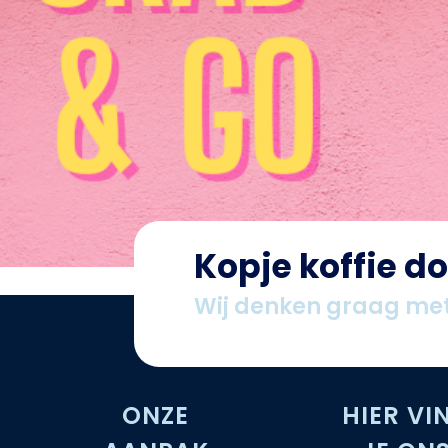
Kopje koffie d
Wij denken graag met
ONZE
H
IER VI