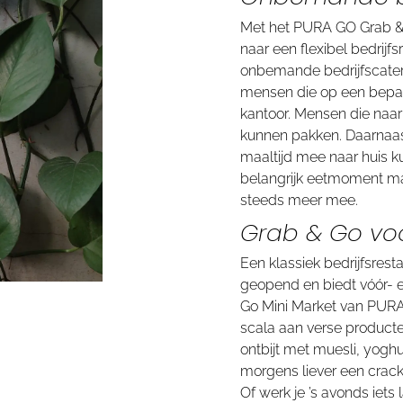
Met het PURA GO Grab & 
naar een flexibel bedrijf
onbemande bedrijfscate
mensen die op een bepaa
kantoor. Mensen die naar 
kunnen pakken. Daarnaast
maaltijd mee naar huis ku
belangrijk eetmoment m
steeds meer mee.
Grab & Go voo
Een klassiek bedrijfsrest
geopend en biedt vóór- 
Go Mini Market van PURA
scala aan verse producte
ontbijt met muesli, yoghur
morgens liever een crack
Of werk je ’s avonds iets 