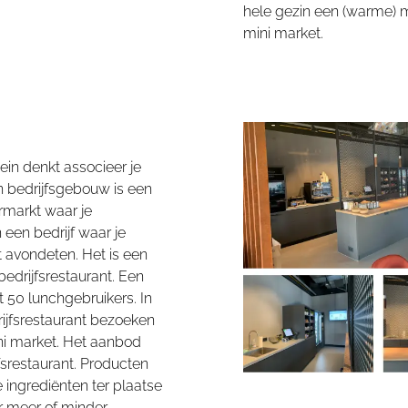
hele gezin een (warme) 
mini market.
ein
denkt associeer je
n bedrijfsgebouw is een
rmarkt waar je
een bedrijf waar je
et avondeten. Het is een
bedrijfsrestaurant. Een
t 50 lunchgebruikers. In
ijfsrestaurant bezoeken
i market. Het aanbod
fsrestaurant. Producten
 ingrediënten ter plaatse
er meer of minder