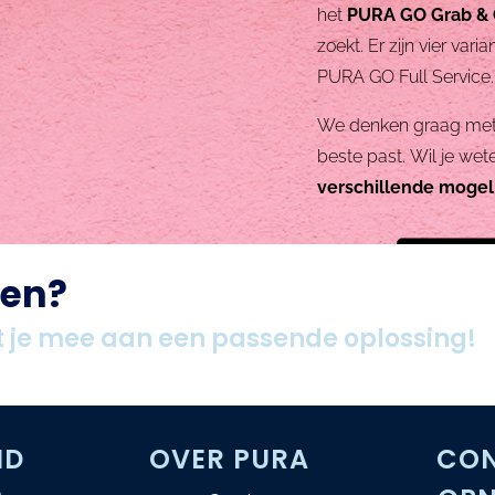
het
PURA GO Grab &
zoekt. Er zijn vier var
PURA GO Full Service
We denken graag met 
beste past.
Wil je wet
verschillende mogel
Neem 
oen?
 je mee aan een passende oplossing!
ND
OVER PURA
CO