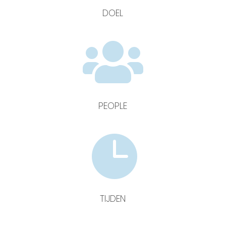
DOEL

PEOPLE

TIJDEN