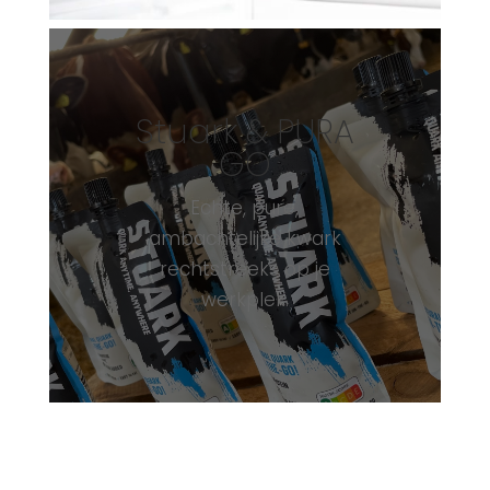
Stuark & PURA
GO
Echte, pure,
ambachtelijke kwark
rechtstreeks op je
werkplek.