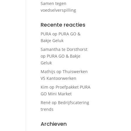
Samen tegen
voedselverspilling
Recente reacties
PURA
op
PURA GO &
Bakje Geluk
Samantha te Dorsthorst
op
PURA GO & Bakje
Geluk
Mathijs
op
Thuiswerken
VS Kantoorwerken
Kim
op
Proefpakket PURA
GO Mini Market
René
op
Bedrijfscatering
trends
Archieven