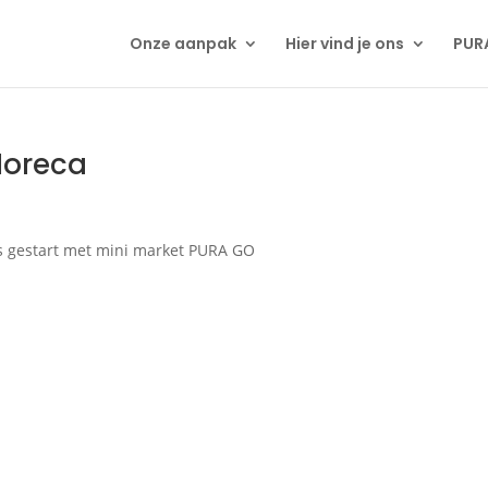
Onze aanpak
Hier vind je ons
PUR
Horeca
 is gestart met mini market PURA GO