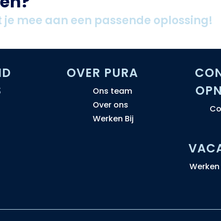
oen?
 je mee aan een passende oplossing!
ND
OVER PURA
CO
S
OP
Ons team
Over ons
Co
Werken Bij
VAC
Werken 