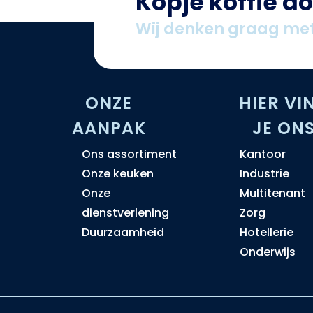
Kopje koffie d
Wij denken graag met
ONZE
H
IER VI
AANPAK
JE ON
Ons assortiment
Kantoor
Onze keuken
Industrie
Onze
Multitenant
dienstverlening
Zorg
Duurzaamheid
Hotellerie
Onderwijs