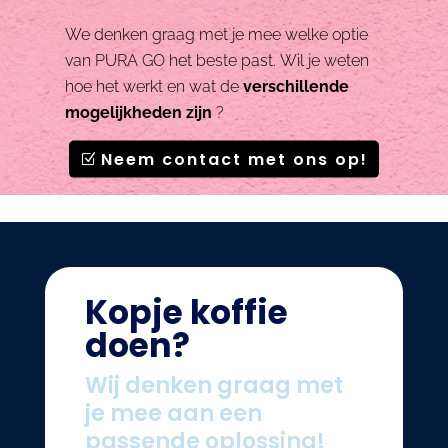
We denken graag met je mee welke optie
van PURA GO het beste past.
Wil je weten
hoe het werkt en wat de
verschillende
mogelijkheden zijn
?
Neem contact met ons op!
Kopje koffie
doen?
Wij denken graag met
je mee aan een
passende oplossing!