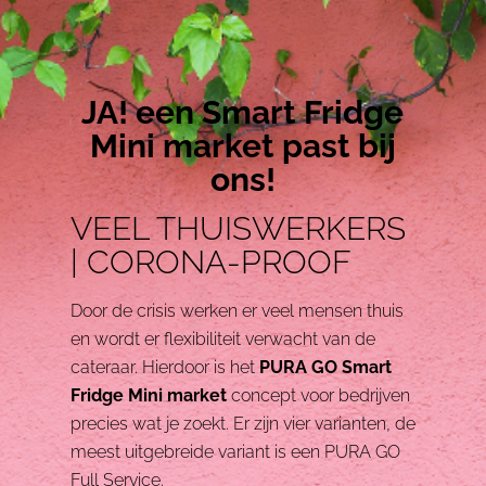
JA! een
Smart Fridge
Mini market
past bij
ons!
VEEL THUISWERKERS
| CORONA-PROOF
Door de crisis werken er veel mensen thuis
en wordt er flexibiliteit verwacht van de
cateraar. Hierdoor is het
PURA GO Smart
Fridge Mini market
concept voor bedrijven
precies wat je zoekt. Er zijn vier varianten, de
meest uitgebreide variant is een PURA GO
Full Service.