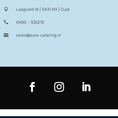

Laagveld 16 | 5431 NX | Cuijk

0485 - 335210

sales@pura-catering.nl