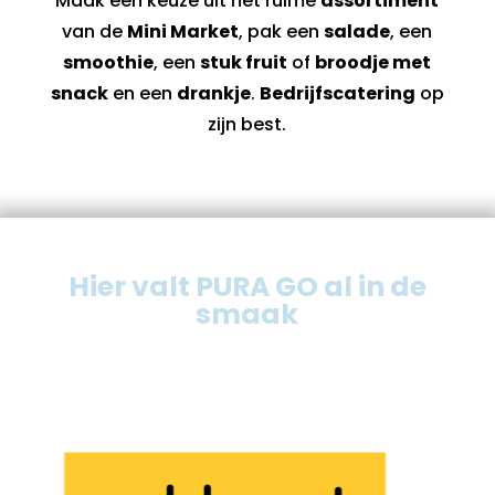
Maak een keuze uit het ruime
assortiment
van de
Mini Market
, pak een
salade
, een
smoothie
, een
stuk fruit
of
broodje met
snack
en een
drankje
.
Bedrijfscatering
op
zijn best.
Hier valt PURA GO al in de
smaak